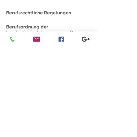
Berufsrechtliche Regelungen
Berufsordnung der
Landestierärztekammer von Bayern
Konzept & Design
Ihr-Service IT-Solutions
Wittelsbacherstr. 56
83022 Rosenheim
Tel.
+49.8031.901950-0
TOP
Termin buchen