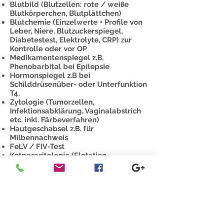
Blutbild (Blutzellen: rote / weiße
Blutkörperchen, Blutplättchen)
Blutchemie (Einzelwerte + Profile von
Leber, Niere, Blutzuckerspiegel,
Diabetestest, Elektrolyte, CRP) zur
Kontrolle oder vor OP
Medikamentenspiegel z.B.
Phenobarbital bei Epilepsie
Hormonspiegel z.B bei
Schilddrüsenüber- oder Unterfunktion
T4,
Zytologie (Tumorzellen,
Infektionsabklärung, Vaginalabstrich
etc. inkl. Färbeverfahren)
Hautgeschabsel z.B. für
Milbennachweis
FeLV / FIV-Test
Kotparasitologie (Flotation -
Wurmeier Nachweis, Kryptosporidien,
Giardientest)
Urinuntersuchung (Stick, Sediment,
spez. Gewicht)